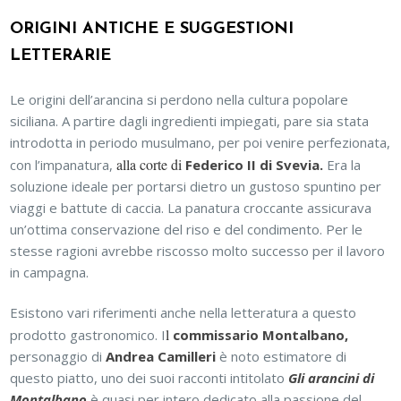
ORIGINI ANTICHE E SUGGESTIONI
LETTERARIE
Le origini dell’arancina si perdono nella cultura popolare
siciliana. A partire dagli ingredienti impiegati, pare sia stata
introdotta in periodo musulmano, per poi venire perfezionata,
alla corte di
con l’impanatura,
Federico II di Svevia.
Era la
soluzione ideale per portarsi dietro un gustoso spuntino per
viaggi e battute di caccia. La panatura croccante assicurava
un’ottima conservazione del riso e del condimento. Per le
stesse ragioni avrebbe riscosso molto successo per il lavoro
in campagna.
Esistono vari riferimenti anche nella letteratura a questo
l
prodotto gastronomico. I
commissario Montalbano,
personaggio di
Andrea Camilleri
è noto estimatore di
questo piatto, uno dei suoi racconti intitolato
Gli arancini di
Montalbano
è quasi per intero dedicato alla passione del