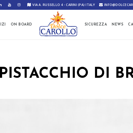
VIA A. RUSSELLO 4 - CARINI (PA) ITALY
INFO@DOLCECAR
IZI
ON BOARD
SICUREZZA
NEWS
C
 PISTACCHIO DI 