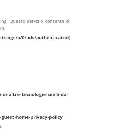
ting. Questo servizio consente di
ti.
ttings/u/0/ads/authenticated
)
di-altre-tecnologie-simili-da-
g-guest-home-privacy-policy
e