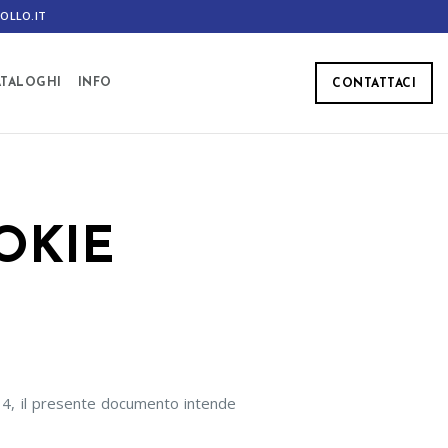
OLLO.IT
ATALOGHI
INFO
CONTATTACI
OKIE
014, il presente documento intende