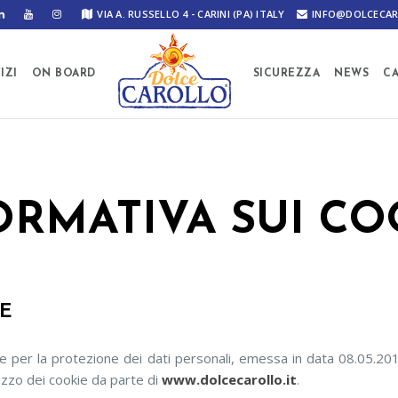
VIA A. RUSSELLO 4 - CARINI (PA) ITALY
INFO@DOLCECAR
IZI
ON BOARD
SICUREZZA
NEWS
C
ORMATIVA SUI CO
IE
nte per la protezione dei dati personali, emessa in data 08.05.2
ilizzo dei cookie da parte di
www.dolcecarollo.it
.