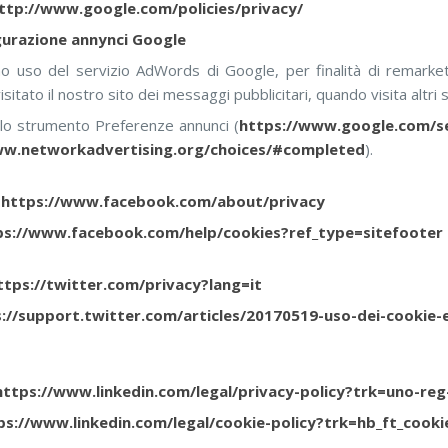
ttp://www.google.com/policies/privacy/
gurazione annynci Google
mo uso del servizio AdWords di Google, per finalità di remarke
itato il nostro sito dei messaggi pubblicitari, quando visita altri si
a lo strumento Preferenze annunci (
https://www.google.com/se
ww.networkadvertising.org/choices/#completed
).
:
https://www.facebook.com/about/privacy
ps://www.facebook.com/help/cookies?ref_type=sitefooter
ttps://twitter.com/privacy?lang=it
://support.twitter.com/articles/20170519-uso-dei-cookie-e-
https://www.linkedin.com/legal/privacy-policy?trk=uno-re
ps://www.linkedin.com/legal/cookie-policy?trk=hb_ft_cooki