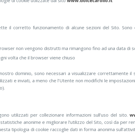
ogie di cookie utilizzate dal sito
www.dolcecarollo.it
te il corretto funzionamento di alcune sezioni del Sito. Sono 
il browser non vengono distrutti ma rimangono fino ad una data di
ogni volta che il browser viene chiuso
nostro dominio, sono necessari a visualizzare correttamente il sit
lizzati e inviati, a meno che l’Utente non modifichi le impostazio
o).
ono utilizzati per collezionare informazioni sull’uso del sito.
ww
 statistiche anonime e migliorare l’utilizzo del Sito, così da per re
Questa tipologia di cookie raccoglie dati in forma anonima sull’attiv