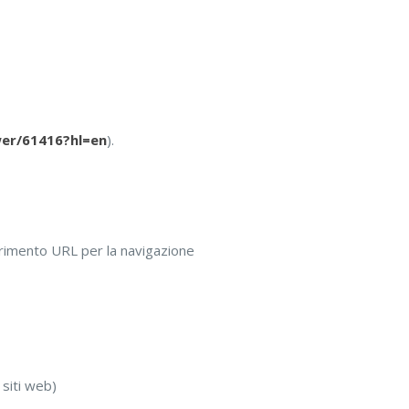
wer/61416?hl=en
).
serimento URL per la navigazione
 siti web)