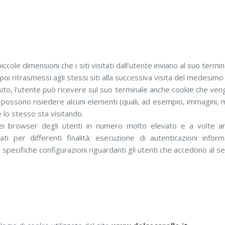
iccole dimensioni che i siti visitati dall’utente inviano al suo ter
 ritrasmessi agli stessi siti alla successiva visita del medesimo
sito, l’utente può ricevere sul suo terminale anche cookie che veng
ali possono risiedere alcuni elementi (quali, ad esempio, immagini, 
he lo stesso sta visitando.
nei browser degli utenti in numero molto elevato e a volte an
i per differenti finalità: esecuzione di autenticazioni inform
pecifiche configurazioni riguardanti gli utenti che accedono al se